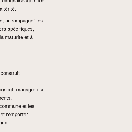
 la reconnaissance des
ltérité.
ex, accompagner les
ers spécifiques,
a maturité et à
construit
ionnent, manager qui
ents.
n commune et les
s, et remporter
nce.