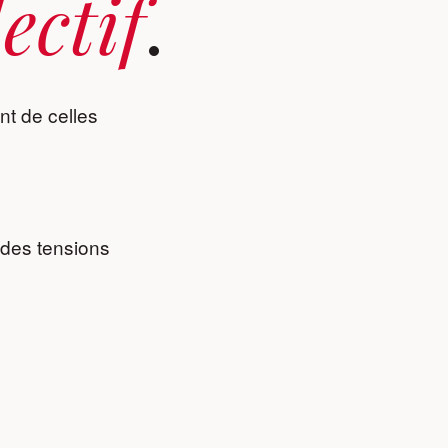
lectif
.
t de celles
 des tensions