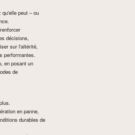
 qu'elle peut – ou
nce.
renforcer
les décisions,
er sur l'altérité,
es performantes.
p, en posant un
modes de
plus.
pération en panne,
onditions durables de